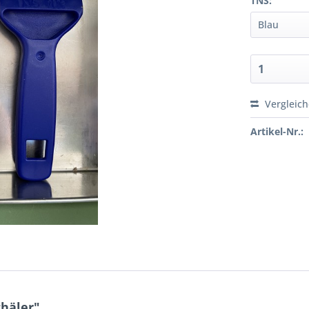
TNS:
Vergleic
Artikel-Nr.:
häler"