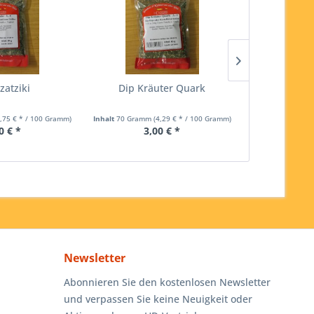
zatziki
Dip Kräuter Quark
Kümmel
3,75 € * / 100 Gramm)
Inhalt
70 Gramm
(4,29 € * / 100 Gramm)
Inhalt
70 Gramm
0 € *
3,00 € *
3,
Newsletter
Abonnieren Sie den kostenlosen Newsletter
und verpassen Sie keine Neuigkeit oder