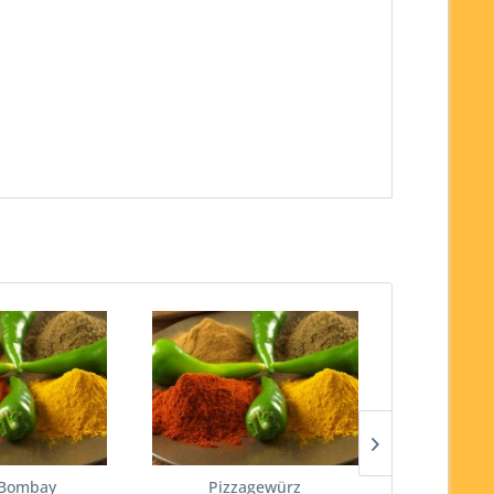
 Bombay
Pizzagewürz
Th