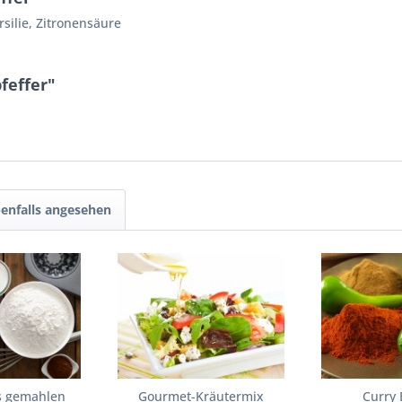
silie, Zitronensäure
feffer"
enfalls angesehen
s gemahlen
Gourmet-Kräutermix
Curry