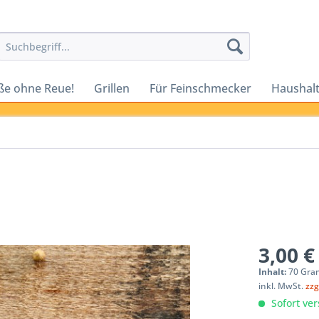
ße ohne Reue!
Grillen
Für Feinschmecker
Haushalt
3,00 €
Inhalt:
70 Gra
inkl. MwSt.
zzg
Sofort ver