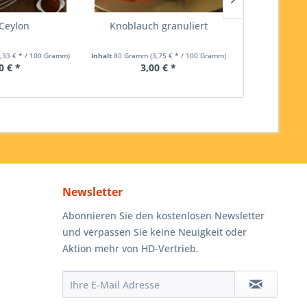
Ceylon
Knoblauch granuliert
Curr
3,33 € * / 100 Gramm)
Inhalt
80 Gramm
(3,75 € * / 100 Gramm)
Inhalt
60 Gramm
0 € *
3,00 € *
3,
Newsletter
Abonnieren Sie den kostenlosen Newsletter
und verpassen Sie keine Neuigkeit oder
Aktion mehr von HD-Vertrieb.