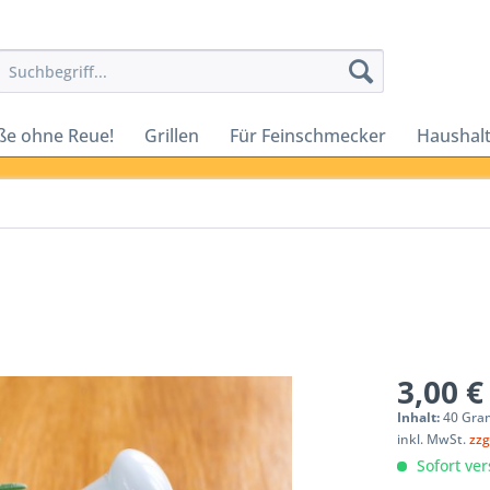
ße ohne Reue!
Grillen
Für Feinschmecker
Haushalt
3,00 €
Inhalt:
40 Gra
inkl. MwSt.
zzg
Sofort ver