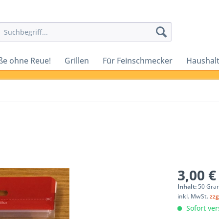
ße ohne Reue!
Grillen
Für Feinschmecker
Haushalt
3,00 €
Inhalt:
50 Gra
inkl. MwSt.
zzg
Sofort ver