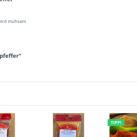
 wird mühsam
pfeffer"
TIPP!