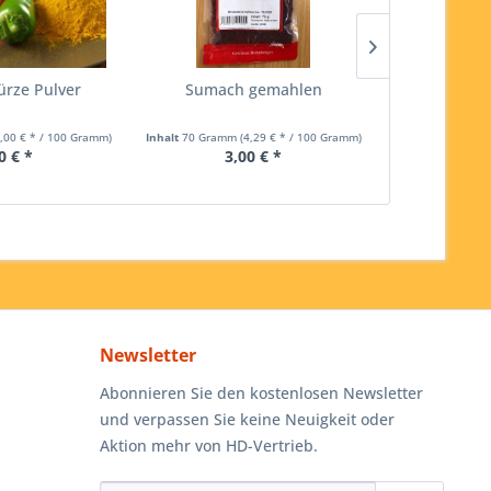
rze Pulver
Sumach gemahlen
Tigerpfef
P
6,00 € * / 100 Gramm)
Inhalt
70 Gramm
(4,29 € * / 100 Gramm)
Inhalt
50 Gramm
0 € *
3,00 € *
3,
Newsletter
Abonnieren Sie den kostenlosen Newsletter
und verpassen Sie keine Neuigkeit oder
Aktion mehr von HD-Vertrieb.